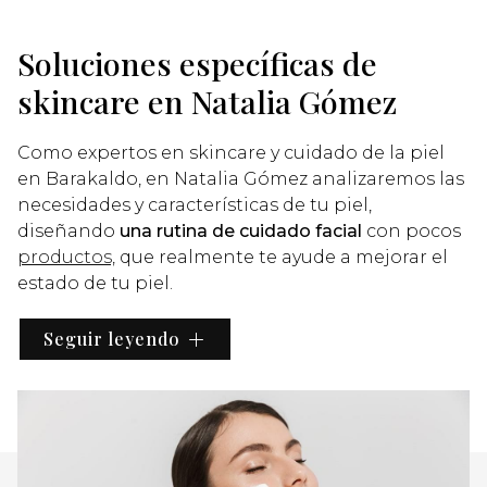
Soluciones específicas de
skincare en Natalia Gómez
Como expertos en skincare y cuidado de la piel
en Barakaldo, en Natalia Gómez analizaremos las
necesidades y características de tu piel,
diseñando
una rutina de cuidado facial
con pocos
productos,
que realmente te ayude a mejorar el
estado de tu piel.
Te ofrecemos un
asesoramiento totalmente
Seguir leyendo
personalizado
para que encuentres justo lo que
tu piel necesita. Además, si no puedes visitar
nuestro centro de estética en Barakaldo, te
damos la opción de
contratar
nuestro
asesoramiento online.