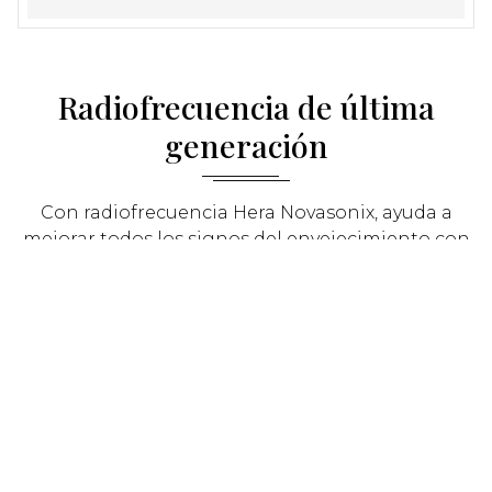
Radiofrecuencia de última
generación
Con radiofrecuencia Hera Novasonix, ayuda a
mejorar todos los signos del envejecimiento con
una sola tecnología. Recomendable
a partir de
los 30 años.
Radiofrecuencia en zonas
localizadas
75€