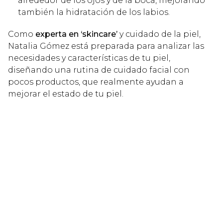
alrededor de los ojos y de la boca, mejorando
también la hidratación de los labios.
Como
experta en ‘skincare’
y cuidado de la piel,
Natalia Gómez está preparada para analizar las
necesidades y características de tu piel,
diseñando una rutina de cuidado facial con
pocos productos, que realmente ayudan a
mejorar el estado de tu piel.
Restaura, renueva, regenera y reafirma
tu piel en Natalia Gómez
Si quieres empezar a cuidar tu piel de la mano de
profesionales de la estética, no lo piense más y
pide tu cita
en
Natalia Gómez
. En nuestro centro
de estética facial en Barakaldo te ofreceremos lo
mejor en innovación y tecnología para que
restaures, renueves, regeneres y reafirmes tu piel
con resultados garantizados.