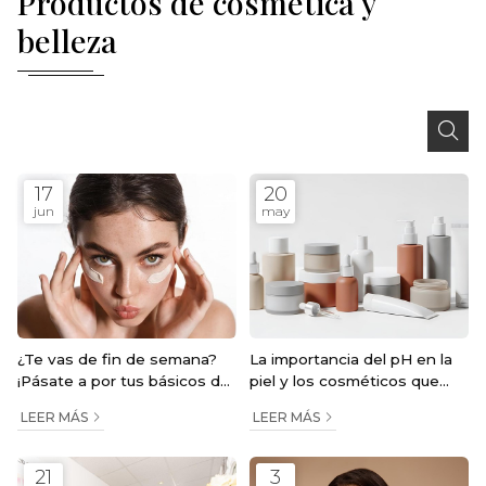
Productos de cosmética y
belleza
17
20
jun
may
¿Te vas de fin de semana?
La importancia del pH en la
¡Pásate a por tus básicos de
piel y los cosméticos que
skincare!
usas
LEER MÁS
LEER MÁS
21
3