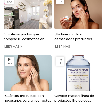
ene
jun
5 motivos por los que
¿Es bueno utilizar
comprar tu cosmética en
demasiados productos
nuestro centro de estética
cosméticos?
LEER MÁS
LEER MÁS
facial en Barakaldo
19
19
feb
dic
¿Cuántos productos son
Conoce nuestra línea de
necesarios para un correcto
productos Biologique
'skincare'?
Recherche