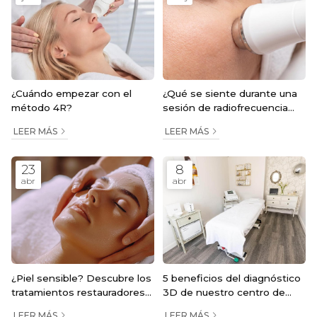
¿Cuándo empezar con el
¿Qué se siente durante una
método 4R?
sesión de radiofrecuencia
Indiba?
LEER MÁS
LEER MÁS
23
8
abr
abr
¿Piel sensible? Descubre los
5 beneficios del diagnóstico
tratamientos restauradores
3D de nuestro centro de
que calmarán tu rostro
estética en Barakaldo
LEER MÁS
LEER MÁS