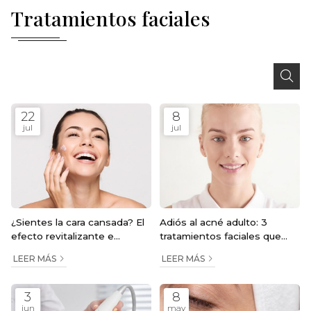
Tratamientos faciales
22
8
jul
jul
¿Sientes la cara cansada? El
Adiós al acné adulto: 3
efecto revitalizante e
tratamientos faciales que
inmediato del Magic Facial
realmente funcionan
LEER MÁS
LEER MÁS
3
8
jun
may