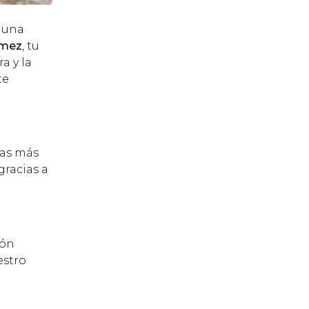
 una
ómez
, tu
a y la
te
mas más
gracias a
ión
estro