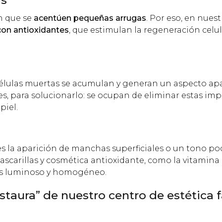
en que se
acentúen pequeñas arrugas
. Por eso, en nues
con antioxidantes
, que estimulan la regeneración celul
 células muertas se acumulan y generan un aspecto a
les, para solucionarlo: se ocupan de eliminar estas imp
piel.
s la aparición de manchas superficiales o un tono po
scarillas y cosmética antioxidante, como la vitamina C
más luminoso y homogéneo.
taura” de nuestro centro de estética f