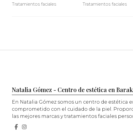
inmediato del Magic Facial
realmente funcionan
Tratamientos faciales
Tratamientos faciales
Natalia Gómez - Centro de estética en Bara
En Natalia Gómez somos un centro de estética e
comprometido con el cuidado de la piel. Propo
las mejores marcas y tratamientos faciales perso