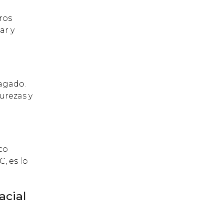
tros
ar y
pagado.
urezas y
co
, es lo
acial