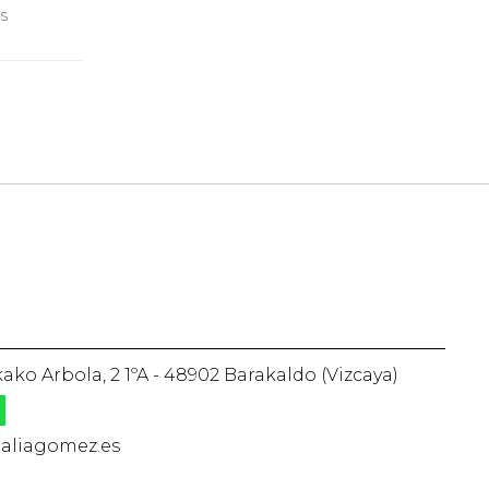
s
ko Arbola, 2 1ºA - 48902 Barakaldo (Vizcaya)
aliagomez.es