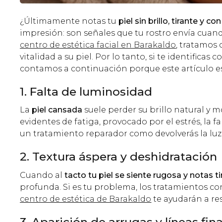
¿Últimamente notas tu
piel sin brillo, tirante y
impresión: son señales que tu rostro envía cua
centro de estética facial en Barakaldo
, tratamos 
vitalidad a su piel. Por lo tanto, si te identifica
contamos a continuación porque este artículo es 
1. Falta de luminosidad
La
piel cansada
suele perder su brillo natural y 
evidentes de fatiga, provocado por el estrés, la f
un tratamiento reparador como devolverás la luz y
2. Textura áspera y deshidratación
Cuando al
tacto tu piel se siente rugosa y notas t
profunda. Si es tu problema, los tratamientos c
centro de estética de Barakaldo
te ayudarán a rest
3. Aparición de arrugas y líneas fin