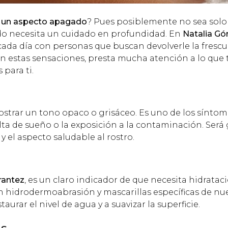
 con un aspecto apagado
? Pues posiblemente no sea solo
ndo necesita un cuidado en profundidad. En
Natalia G
cada día con personas que buscan devolverle la frescur
s con estas sensaciones, presta mucha atención a lo que 
para ti.
mostrar un tono opaco o grisáceo. Es uno de los sínto
alta de sueño o la exposición a la contaminación. Será 
 el aspecto saludable al rostro.
irantez
, es un claro indicador de que necesita hidratac
on hidrodermoabrasión y mascarillas específicas de nu
aurar el nivel de agua y a suavizar la superficie.
as