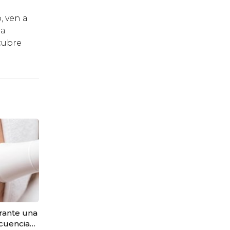
, ven a
 a
cubre
rante una
ecuencia