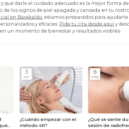
, y que darle el cuidado adecuado es la mejor forma de
 de los signos de piel apagada y cansada en tu rostro
acial en Barakaldo
, estamos preparados para ayudarte
rsonalizados y eficaces.
Pide tu cita desde aquí
y des
en un momento de bienestar y resultados visibles.
3
8
jun
may
3
¿Cuándo empezar con el
¿Qué se siente du
 que
método 4R?
sesión de radiofr