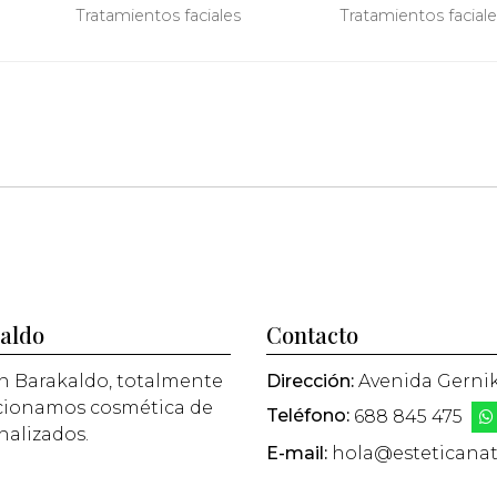
Indiba?
Tratamientos faciales
Tratamientos faciale
kaldo
Contacto
n Barakaldo, totalmente
Dirección:
Avenida Gernika
rcionamos cosmética de
Teléfono:
688 845 475
nalizados.
E-mail:
hola@esteticanat